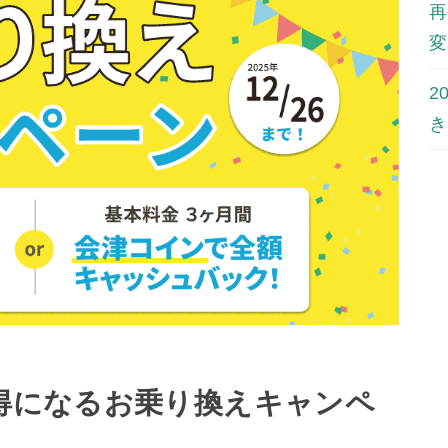
再
変
2
き
お得になるお乗り換えキャンペ